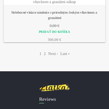
Strieborné visiace náušnice s prírodným českým vltavínom a 
granátmi
0,00 €
300,00 €
Pagination
Aktuálna
1
Page
2
Ďalšia
Next ›
Posledná
Last »
stránka
strana
strana
Reviews