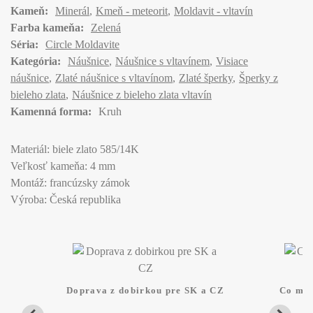
Kameň:
Minerál
Kmeň - meteorit
Moldavit - vltavín
Farba kameňa:
Zelená
Séria:
Circle Moldavite
Kategória:
Náušnice
Náušnice s vltavínem
Visiace
náušnice
Zlaté náušnice s vltavínom
Zlaté šperky
Šperky z
bieleho zlata
Náušnice z bieleho zlata vltavín
Kamenná forma:
Kruh
Materiál: biele zlato 585/14K
Veľkosť kameňa: 4 mm
Montáž: francúzsky zámok
Výroba: Česká republika
Doprava z dobirkou pre SK a CZ
Co mam