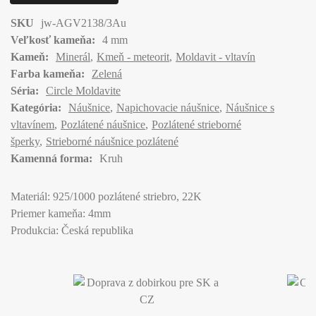
SKU
jw-AGV2138/3Au
Veľkosť kameňa:
4 mm
Kameň:
Minerál
Kmeň - meteorit
Moldavit - vltavín
Farba kameňa:
Zelená
Séria:
Circle Moldavite
Kategória:
Náušnice
Napichovacie náušnice
Náušnice s
vltavínem
Pozlátené náušnice
Pozlátené strieborné
šperky
Strieborné náušnice pozlátené
Kamenná forma:
Kruh
Materiál: 925/1000 pozlátené striebro, 22K
Priemer kameňa: 4mm
Produkcia: Česká republika