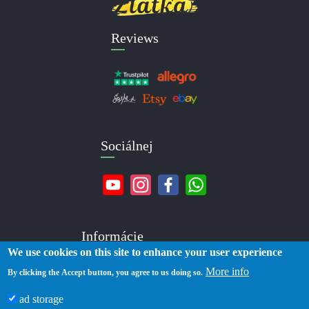
Reviews
Sociálnej
Informácie
We use cookies on this site to enhance your user experience
More info
O nás
By clicking the Accept button, you agree to us doing so.
Kontakty
ad storage
Doručenie