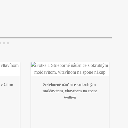
v žltom 
Strieborné náušnice s okruhlým 
moldavitom, vltavínom na spone
0,00 €