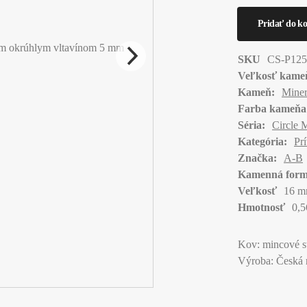
SKU
CS-P125
Veľkosť kame
Kameň:
Miner
Farba kameňa
Séria:
Circle 
Kategória:
Pr
Značka:
A-B
Kamenná form
Veľkosť
16 
Hmotnosť
0,5
Kov: mincové s
Výroba: Česká 