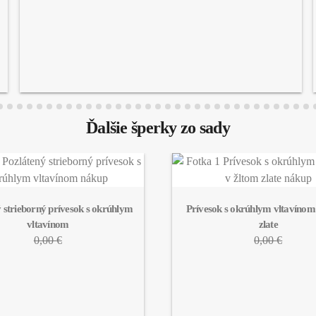
Ďalšie šperky zo sady
 strieborný prívesok s okrúhlym 
Prívesok s okrúhlym vltavínom 
vltavínom
zlate
0,00 €
0,00 €