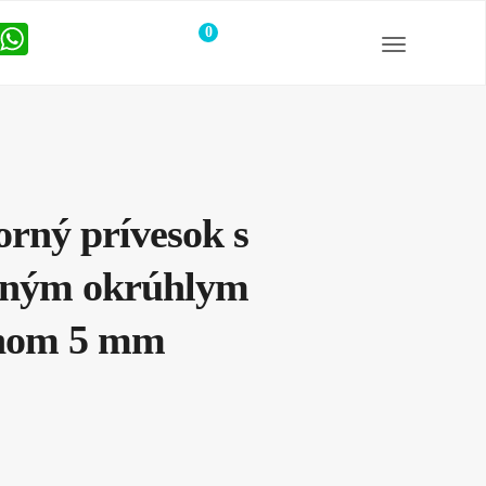
0
položiek
orný prívesok s
dným okrúhlym
ínom 5 mm