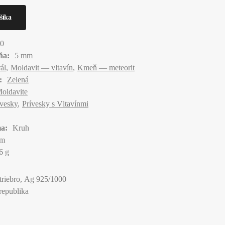
0
ňa:
5 mm
ál
Moldavit — vltavín
Kmeň — meteorit
:
Zelená
Moldavite
ívesky
Prívesky s Vltavínmi
a:
Kruh
mm
6 g
triebro, Ag 925/1000
republika