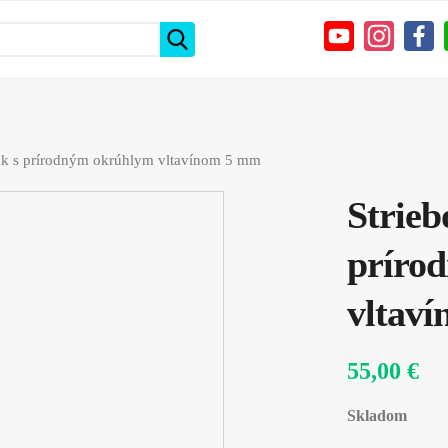
sok s prírodným okrúhlym vltavínom 5 mm
Strieb
príro
vltav
55,00 €
Skladom