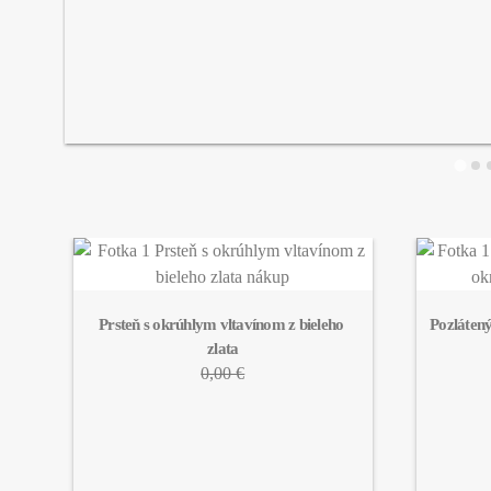
Prsteň s okrúhlym vltavínom z bieleho 
Pozlátený
zlata
0,00 €